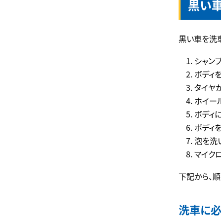
黒い
黒い車を洗
シャン
ボディ
タイヤ
ホイー
ボディ
ボディ
泡を洗
マイク
下記から、順
洗車に必