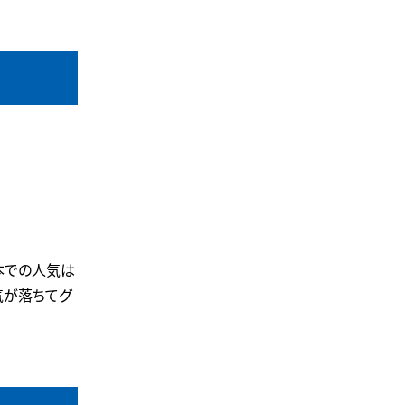
本での人気は
気が落ちてグ