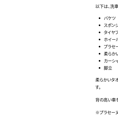
以下は、洗
バケツ
スポン
タイヤ
ホイー
プラセ
柔らか
カーシ
脚立
柔らかいタ
す。
背の高い車を
※プラセー