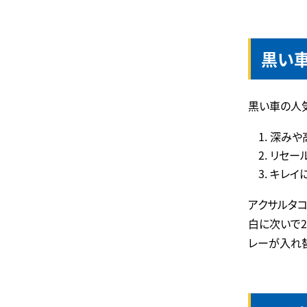
黒い
黒い車の人
深みや
リセー
キレイ
アクサルタ
白に次いで2
レーが入れ