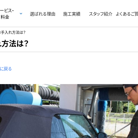
ービス・
選ばれる
理由
施工実績
スタッフ
紹介
よくある
ご
keyboard_arrow_down
料金
お手入れ方法は？
れ方法は？
に戻る