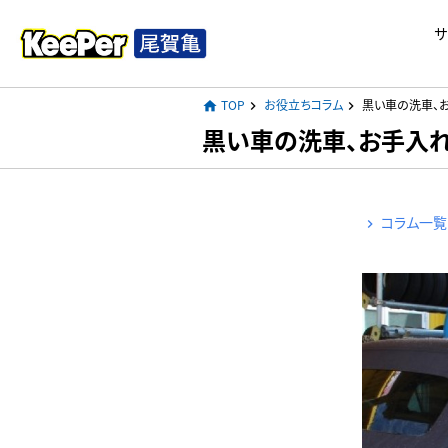
サ
TOP
お役立ちコラム
黒い車の洗車、
home
navigate_next
navigate_next
黒い車の洗車、お手入
コラム一覧
keyboard_arrow_right