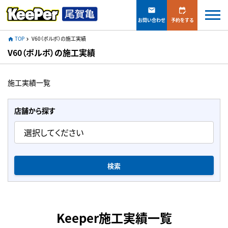
mail
edit_calendar
お問い合わせ
予約をする
TOP
V60（ボルボ）の施工実績
home
navigate_next
V60（ボルボ）の施工実績
施工実績一覧
店舗から探す
検索
Keeper施工実績一覧