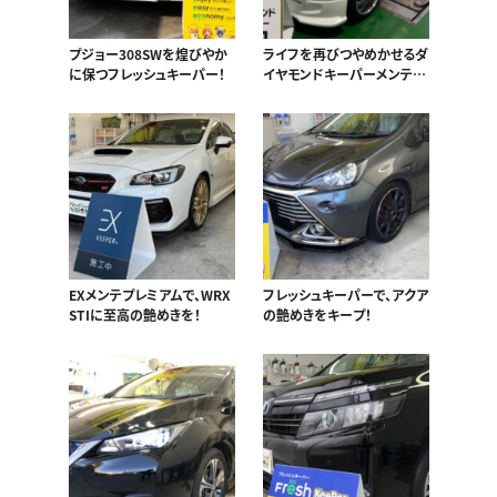
プジョー308SWを煌びやか
ライフを再びつやめかせるダ
に保つフレッシュキーパー！
イヤモンドキーパーメンテナ
ンスB！
EXメンテプレミアムで、WRX
フレッシュキーパーで、アクア
STIに至高の艶めきを！
の艶めきをキープ！