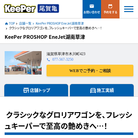
mail
edit_calendar
お問い合わせ
予約をする
TOP
店舗一覧
KeePer PROSHOP EneJet湖南草津
home
navigate_next
navigate_next
クラシックなグロリアワゴンを、フレッシュキーパーで至高の艶めきへ…！
navigate_next
KeePer PROSHOP EneJet湖南草津
滋賀県草津市木川町423
077-567-3250
call
WEBでご予約・ご相談
store
directions_car
店舗トップ
施工実績
クラシックなグロリアワゴンを、フレッシ
ュキーパーで至高の艶めきへ…！