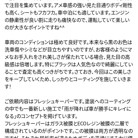
で注目を集めています。アメ車感の強い見た目通りボディ剛性
も高く、シートもフカフカ。車中泊にも適しています。エンジン
の静粛性が良い割に走りも痛快なので、運転していて楽しい
のが大きなポイントですね^^
車両のコンディションは極めて良好です。本来なら黒のお色は
洗車傷やシミなどが目立ちやすいのですが、お客様のようにマ
メなお手入れをされ美しさが保たれている場合、見た目の高
級感は倍増します。特にブラックは人気色なので綺麗にしてい
ることで査定も高くつきがちです。さておき、今回はこの美しさ
をキープしていくため、しっかりとコーティングを施していきま
す！
ご依頼内容はフレッシュキーパーです。塗装へのコーティング
の中でも一番新しい施工で「雨が降れば車が勝手にキレイに
なる」のコンセプトを掲げています。
フレッシュキーパーはガラス被膜とECOレジン被膜の二層で
構成されているのがポイントです。この被膜は両方が透明なの
ですが、それぞれ屈折率が違うためボディを平滑にする力に優