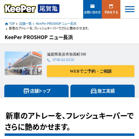
mail
edit_calendar
お問い合わせ
予約をする
TOP
店舗一覧
KeePer PROSHOP ニュー長浜
home
navigate_next
navigate_next
新車のアトレーを、フレッシュキーパーでさらに艶めかせます。
navigate_next
KeePer PROSHOP ニュー長浜
滋賀県長浜市弥高町160
0749-62-6150
call
WEBでご予約・ご相談
store
directions_car
店舗トップ
施工実績
新車のアトレーを、フレッシュキーパーで
さらに艶めかせます。