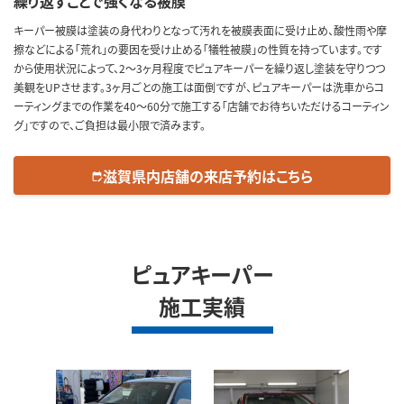
繰り返すことで強くなる被膜
キーパー被膜は塗装の身代わりとなって汚れを被膜表面に受け止め、酸性雨や摩
擦などによる「荒れ」の要因を受け止める「犠牲被膜」の性質を持っています。です
から使用状況によって、2～3ヶ月程度でピュアキーパーを繰り返し塗装を守りつつ
美観をUPさせます。3ヶ月ごとの施工は面倒ですが、ピュアキーパーは洗車からコ
ーティングまでの作業を40～60分で施工する「店舗でお待ちいただけるコーティン
グ」ですので、ご負担は最小限で済みます。
滋賀県内店舗の来店予約はこちら
edit_calendar
ピュアキーパー
施工実績