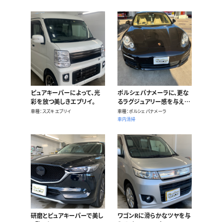
ピュアキーパーによって、光
ポルシェパナメーラに、更な
彩を放つ美しきエブリイ。
るラグジュアリー感を与える
ピュアキーパー。
車種
スズキ エブリイ
車種
ポルシェ パナメーラ
車内清掃
研磨とピュアキーパーで美し
ワゴンRに滑らかなツヤを与