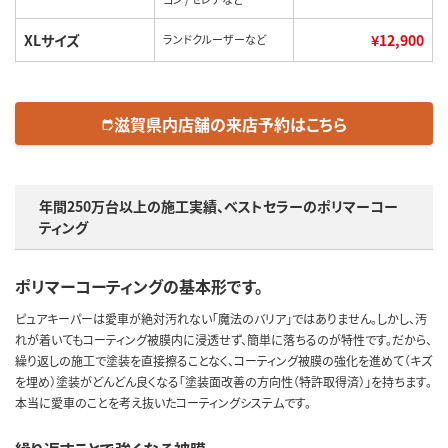
XLサイズ
¥12,900
ランドクルーザーなど
滋賀県内店舗の来店予約はこちら
edit_calendar
年間250万台以上の施工実績、ベストセラーのポリマーコー
ティング
ポリマーコーティングの基本形です。
ピュアキーパーは愛車が絶対汚れない「魔法のバリア」ではありません。しかし、汚
れが着いてもコーティング被膜内に浸透せず、簡単に落ちるのが特性です。だから、
繰り返しの施工で塗装を直接擦ることなく、コーティング被膜の強化を進めて（キズ
を埋め）塗装がどんどん良くなる「塗装面改善の方向性（特許取得済）」を持ちます。
本当に愛車のことを考え抜いたコーティングシステムです。