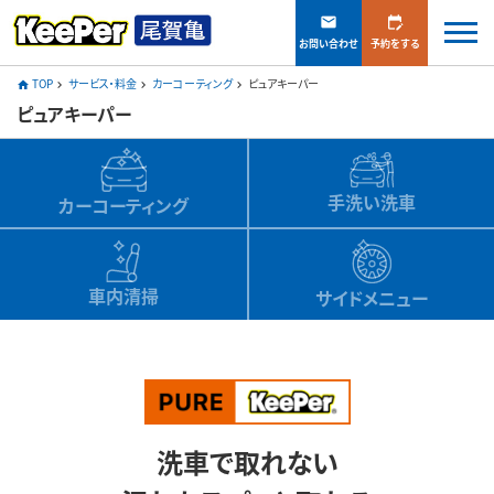
mail
edit_calendar
お問い合わせ
予約をする
TOP
サービス・料金
カーコーティング
ピュアキーパー
home
navigate_next
navigate_next
navigate_next
ピュアキーパー
手洗い洗車
カーコーティング
車内清掃
サイドメニュー
洗車で取れない