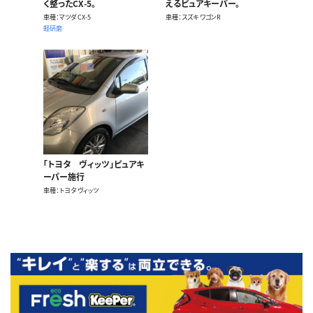
く整ったCX-5。
えるピュアキーパー。
車種
マツダ CX-5
車種
スズキ ワゴンR
軽研磨
「トヨタ ヴィッツ」ピュアキ
ーパー施行
車種
トヨタ ヴィッツ