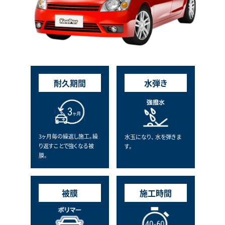
耐久期間
水弾き
3ヶ月毎の繰返し施工。繰
水玉になり、 水を弾きま
り返すことで強くなる被
す。
膜。
被膜
施工時間