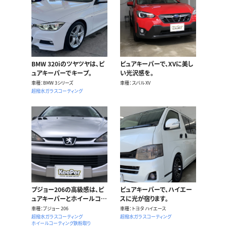
BMW 320iのツヤツヤは、ピ
ピュアキーパーで、XVに美し
ュアキーパーでキープ。
い光沢感を。
車種
BMW 3シリーズ
車種
スバル XV
超撥水ガラスコーティング
プジョー206の高級感は、ピ
ピュアキーパーで、ハイエー
ュアキーパーとホイールコー
スに光が宿ります。
ティングでキープ！
車種
プジョー 206
車種
トヨタ ハイエース
超撥水ガラスコーティング
超撥水ガラスコーティング
ホイールコーティング
鉄粉取り