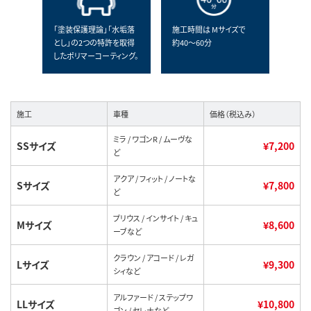
「塗装保護理論」「水垢落
施工時間は Mサイズで
とし」の2つの特許を取得
約40～60分
したポリマーコーティング。
施工
車種
価格（税込み）
ミラ / ワゴンR / ムーヴな
SSサイズ
¥7,200
ど
アクア / フィット / ノートな
Sサイズ
¥7,800
ど
プリウス / インサイト / キュ
Mサイズ
¥8,600
ーブなど
クラウン / アコード / レガ
Lサイズ
¥9,300
シィなど
アルファード / ステップワ
LLサイズ
¥10,800
ゴン / セレナなど