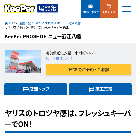
mail
edit_calendar
お問い合わせ
予約をする
TOP
店舗一覧
KeePer PROSHOP ニュー近江八幡
home
navigate_next
navigate_next
ヤリスのトロツヤ感は、フレッシュキーパーでON！
navigate_next
KeePer PROSHOP ニュー近江八幡
滋賀県近江八幡市中村町50-6
0748-33-2324
call
WEBでご予約・ご相談
store
directions_car
店舗トップ
施工実績
ヤリスのトロツヤ感は、フレッシュキーパ
ーでON！