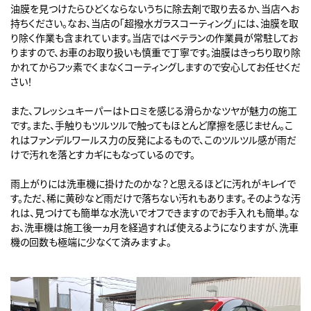
油膜を見つけたらひどくならないうちに除去剤で取り去るか、当店へお
持ちください。なお、当店の「超撥水ガラスコーティング」には、油膜を取
り除く作業も含まれています。当店ではベテランの作業員が常駐してお
りますので、お車のお取り扱いも慎重で丁寧です。油膜はきっちり取り除
かれてからフッ素でくまなくコーティングしますので安心してお任せくだ
さい！
また、フレッシュキーパーはトロミを感じる滑らかなツヤが魅力の施工
です。また、手触りもツルツルで触ってもほとんど摩擦を感じません。こ
れはファンデルワールス力の反発によるもので、このツルツル感が雨だ
けで汚れを落とすカギにもなっているのです。
雨上がりには洗車機に掛けたのかな？と思えるほどに汚れがキレイで
す。ただ、稀に黄砂など雨だけで落ちない汚れもあります。そのような汚
れは、見つけても簡単な水洗いでオフできますのでお手入れも簡単。な
お、洗車機は施工後一ヵ月を経過すれば使えるようになりますが、洗車
機の回数も極端に少なくて済みますよ。