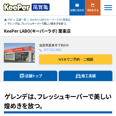
mail
edit_calendar
お問い合わせ
予約をする
TOP
店舗一覧
KeePer LABO(キーパーラボ) 栗東店
home
navigate_next
navigate_next
ゲレンデは、フレッシュキーパーで美しい煌めきを放つ。
navigate_next
KeePer LABO(キーパーラボ) 栗東店
滋賀県栗東市下鈎616
077-553-5051
call
WEBでご予約・ご相談
store
directions_car
店舗トップ
施工実績
ゲレンデは、フレッシュキーパーで美しい
煌めきを放つ。