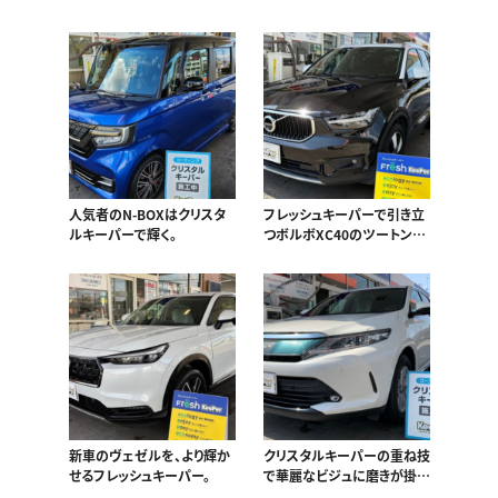
ープ！
人気者のN-BOXはクリスタ
フレッシュキーパーで引き立
ルキーパーで輝く。
つボルボXC40のツートンカ
ラー。
新車のヴェゼルを、より輝か
クリスタルキーパーの重ね技
せるフレッシュキーパー。
で華麗なビジュに磨きが掛か
るハリアー。