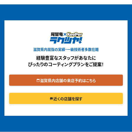
滋賀県内屈指の実績・一級技術者多数在籍
経験豊富なスタッフがあなたに
ぴったりのコーティングプランをご提案！
滋賀県内店舗の来店予約はこちら
edit_calendar
近くの店舗を探す
store