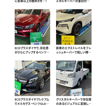
に新車以上の艶めきを…！
スタルキーパーの重ね付け
にあり！
ECOプラスダイヤで、存在感
新車のエクストレイルをフレ
がさらにアップするベンツ
ッシュキーパーで眩しい輝き
C180！
へ！
ECOプラスダイヤプレミアム
クリスタルキーパーで存在感
でメルセデス・ベンツGLAの
のあるビジュアルに変貌した