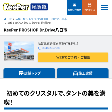
mail
edit_calendar
お問い合わせ
予約をする
TOP
店舗一覧
KeePer PROSHOP Dr.Drive八日市
home
navigate_next
navigate_next
初めてのクリスタルで、タントの美を満喫！
navigate_next
KeePer PROSHOP Dr.Drive八日市
滋賀県東近江市五智町奥野315
0748-22-6570
call
WEBでご予約・ご相談
store
directions_car
店舗トップ
施工実績
初めてのクリスタルで、タントの美を満
喫！