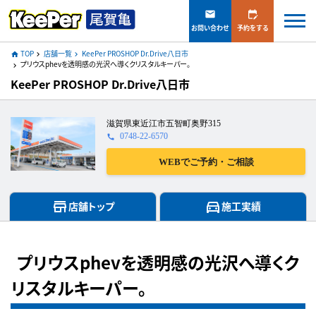
mail
edit_calendar
お問い合わせ
予約をする
TOP
店舗一覧
KeePer PROSHOP Dr.Drive八日市
home
navigate_next
navigate_next
プリウスphevを透明感の光沢へ導くクリスタルキーパー。
navigate_next
KeePer PROSHOP Dr.Drive八日市
滋賀県東近江市五智町奥野315
0748-22-6570
call
WEBでご予約・ご相談
store
directions_car
店舗トップ
施工実績
プリウスphevを透明感の光沢へ導くク
リスタルキーパー。