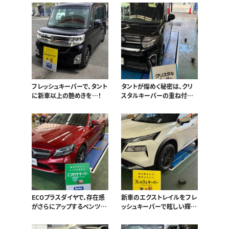
フレッシュキーパーで、タント
タントが燦めく秘密は、クリ
に新車以上の艶めきを…！
スタルキーパーの重ね付け
にあり！
ECOプラスダイヤで、存在感
新車のエクストレイルをフレ
がさらにアップするベンツ
ッシュキーパーで眩しい輝き
C180！
へ！