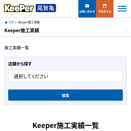
mail
edit_calendar
お問い合わせ
予約をする
TOP
Keeper施工実績
home
navigate_next
Keeper施工実績
施工実績一覧
店舗から探す
検索
Keeper施工実績一覧