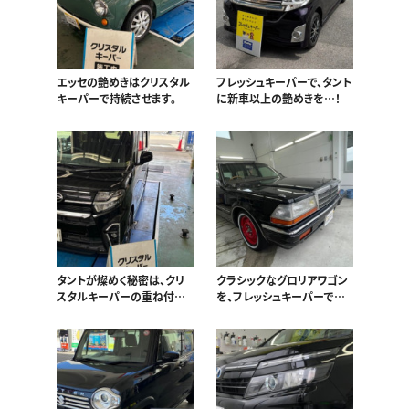
エッセの艶めきはクリスタル
フレッシュキーパーで、タント
キーパーで持続させます。
に新車以上の艶めきを…！
タントが燦めく秘密は、クリ
クラシックなグロリアワゴン
スタルキーパーの重ね付け
を、フレッシュキーパーで至
にあり！
高の艶めきへ…！