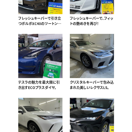
フレッシュキーパーで引き立
フレッシュキーパーで、フィッ
つボルボXC40のツートンカ
トの艶めきを再び！
ラー。
テスラの魅力を最大限に引
クリスタルキーパーで包み込
き出すECOプラスダイヤ。
まれた美しいレクサスLS。