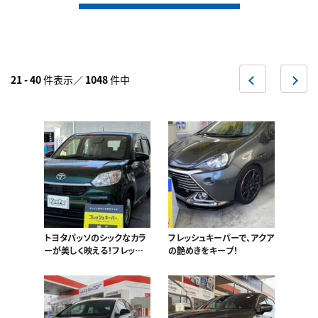
前
次
21 - 40
件表示／
1048
件中
へ
へ
トヨタパッソのシックなカラ
フレッシュキーパーで、アクア
ーが美しく映える！フレッシュ
の艶めきをキープ！
キーパー。