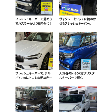
フレッシュキーパーの艶めき
ヴォクシーをリッチに艶めか
でハスラーがより華やかに！
せるフレッシュキーパー。
フレッシュキーパーで、ボル
人気者のN-BOXはクリスタ
ボXC60にトロミの艶めき
ルキーパーで輝く。
を！