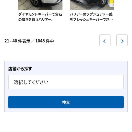
ダイヤモンドキーパーで宝石
ハリアーのラグジュアリー感
の輝きを纏うハリアー。
をフレッシュキーパーでさら
にUP！
前
次
21 - 40
件表示／
1048
件中
へ
へ
店舗から探す
検索